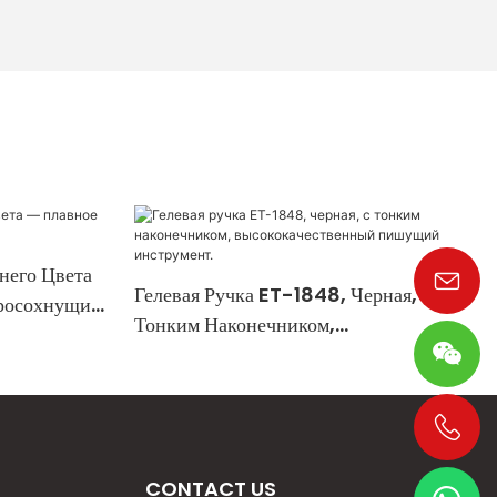
него Цвета
Гелевая Ручка ET-1848, Черная, С
росохнущие
Тонким Наконечником,
Высококачественный Пишущий
Инструмент.
+86 19533952021
CONTACT US