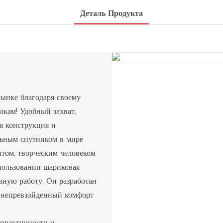
Деталь Продукта
рынке благодаря своему
кам! Удобный захват,
я конструкция и
льным спутником в мире
ентом, творческим человеком
спользовании шариковая
вную работу. Он разработан
м непревзойденный комфорт
 практичности и