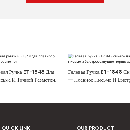
евая Ручка ET-1848 Для
Гелевая Ручка ET-1848 Си
сьма И Точной Разметки.
— Плавное Письмо И Быст
Чернила.
QUICK LINK
OUR PRODUCT