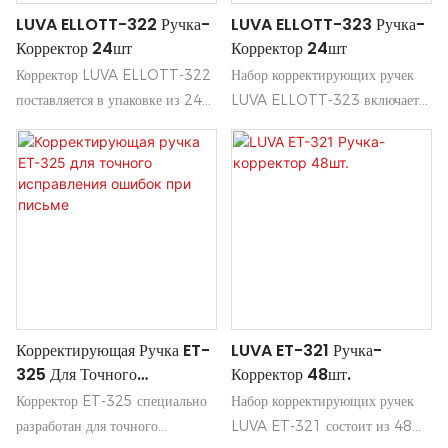
LUVA ELLOTT-322 Ручка-
LUVA ELLOTT-323 Ручка-
Корректор 24шт
Корректор 24шт
Корректор LUVA ELLOTT-322
Набор корректирующих ручек
поставляется в упаковке из 24
LUVA ELLOTT-323 включает
штук, обеспечивая удобное и
24 высококачественные ручки,
эффективное решение для
разработанные для точного и
исправления ошибок письма.
легкого нанесения. Идеально
Его точный аппликатор
подходят для исправления
обеспечивает плавное и быстрое
ошибок на бумаге, каждая ручка
нанесение, что делает его
обеспечивает плавное,
идеальным для использования в
быстросохнущее нанесение
офисе, школе или дома.
белых чернил для аккуратного и
профессионального результата.
Корректирующая Ручка ET-
LUVA ET-321 Ручка-
325 Для Точного
Корректор 48шт.
Исправления Ошибок При
Корректор ET-325 специально
Набор корректирующих ручек
Письме
разработан для точного
LUVA ET-321 состоит из 48