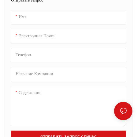
коррекцию, что делает его
непрозрачная формула
незаменимым инструментом на
гарантирует безупречную
Имя
любом рабочем месте или в
коррекцию без размазывания и
школе.
комочков.
Электронная Почта
Телефон
Название Компании
Содержание
ОТПРАВИТЬ ЗАПРОС СЕЙЧАС