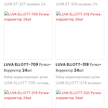
LUVA ET-327 включает 24
LUVA ET-326 включает 24
прецизионные ручки,
прецизионные ручки,
предназначенные для быстрой и
предназначенные для быстрой и
легкой коррекции на бумаге.
легкой коррекции на бумаге.
Каждая ручка имеет тонкий
Каждая ручка имеет тонкий
наконечник, обеспечивающий
наконечник, обеспечивающий
плавное нанесение, и
плавное нанесение, и
быстросохнущую формулу, что
быстросохнущую формулу, что
делает ее идеальной для
делает ее идеальной для
студентов, художников и
студентов, художников и
LUVA ELLOTT-709 Ручка-
LUVA ELLOTT-318 Ручка-
профессионалов.
профессионалов.
Корректор 24шт
Корректор 24шт
Набор корректирующих ручек
Набор корректирующих ручек
LUVA ELLOTT-709, состоящий
LUVA ELLOTT-318 включает
из 24 штук, обеспечивает
24 прецизионных аппликатора,
точное и быстросохнущее
предназначенных для быстрого и
нанесение корректирующей
аккуратного исправления
жидкости, идеально подходящей
ошибок на бумаге. Каждая ручка