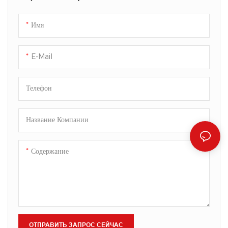
обеспечивают плавное
обеспечивают плавное
нанесение и насыщенную
нанесение и насыщенную
Имя
пигментацию, что делает их
пигментацию, что делает их
идеальными для рисования,
идеальными для рисования,
раскрашивания и рукоделия.
раскрашивания и рукоделия.
E-Mail
Телефон
Название Компании
Содержание
ОТПРАВИТЬ ЗАПРОС СЕЙЧАС