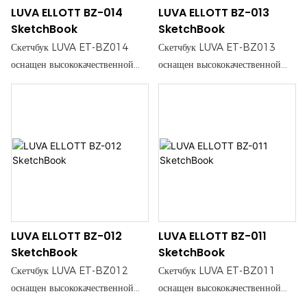
LUVA ELLOTT BZ-014
LUVA ELLOTT BZ-013
карандашом, так и чернилами.
карандашом, так и чернилами.
SketchBook
SketchBook
Скетчбук LUVA ET-BZ014
Скетчбук LUVA ET-BZ013
оснащен высококачественной
оснащен высококачественной
бумагой для эскизов, идеально
бумагой для эскизов, идеально
подходящей для художников и
подходящей для художников и
творческих людей, которым
творческих людей, которым
нужен надежный холст для
нужен надежный холст для
воплощения своих идей.
воплощения своих идей.
Прочная конструкция
Прочная конструкция
обеспечивает плавное
обеспечивает плавное
рисование, что делает его
рисование, что делает его
идеальным как для работы
идеальным как для работы
LUVA ELLOTT BZ-012
LUVA ELLOTT BZ-011
карандашом, так и чернилами.
карандашом, так и чернилами.
SketchBook
SketchBook
Скетчбук LUVA ET-BZ012
Скетчбук LUVA ET-BZ011
оснащен высококачественной
оснащен высококачественной
бумагой для эскизов, идеально
бумагой для эскизов, идеально