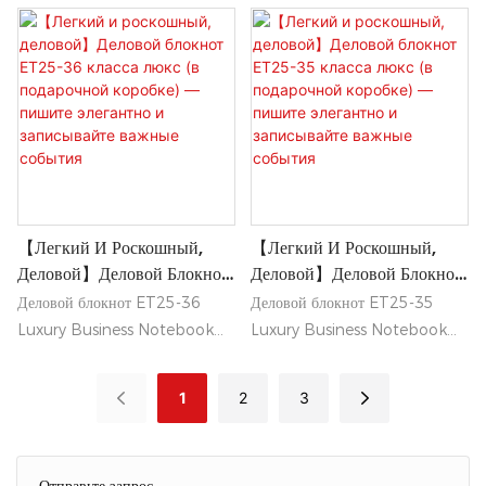
сочетает в себе элегантный,
сочетает в себе элегантный,
Записывайте Важные
Записывайте Важные
легкий дизайн и изысканный
легкий дизайн и изысканный
События
События
профессиональный внешний
профессиональный внешний
вид, идеально подходящий для
вид, идеально подходящий для
деловой обстановки.
деловой обстановки.
Поставляемый в стильной
Поставляемый в стильной
подарочной коробке, он
подарочной коробке, он
позволит вам писать с
позволит вам писать с
изяществом и стильно
изяществом и стильно
【Легкий И Роскошный,
【Легкий И Роскошный,
запечатлевать самые смелые
запечатлевать самые смелые
Деловой】Деловой Блокнот
Деловой】Деловой Блокнот
идеи.
идеи.
ET25-36 Класса Люкс (в
ET25-35 Класса Люкс (в
Деловой блокнот ET25-36
Деловой блокнот ET25-35
Подарочной Коробке) —
Подарочной Коробке) —
Luxury Business Notebook
Luxury Business Notebook
Пишите Элегантно И
Пишите Элегантно И
сочетает в себе элегантный,
сочетает в себе элегантный,
Записывайте Важные
Записывайте Важные
легкий дизайн и изысканный
легкий дизайн и изысканный
1
2
3
События
События
профессиональный вид,
профессиональный внешний
идеально подходящий для
вид, идеально подходящий для
деловой обстановки.
деловой обстановки.
Отправьте запрос