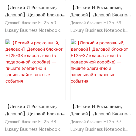
【Легкий И Роскошный,
【Легкий И Роскошный,
самые смелые идеи со вкусом.
запечатлевать самые смелые
Деловой】Деловой Блокнот
Деловой】Деловой Блокнот
идеи.
ET25-40 Класса Люкс (в
ET25-39 Класса Люкс (в
Деловой блокнот ET25-40
Деловой блокнот ET25-39
Подарочной Коробке) —
Подарочной Коробке) —
Luxury Business Notebook
Luxury Business Notebook
Пишите Элегантно И
Пишите Элегантно И
сочетает в себе элегантный,
сочетает в себе элегантный,
Записывайте Важные
Записывайте Важные
легкий дизайн и изысканный
легкий дизайн и изысканный
События
События
профессиональный внешний
профессиональный вид,
вид, идеально подходящий для
идеально подходящий для
деловой обстановки.
деловой обстановки.
Поставляемый в стильной
Поставляемый в стильной
подарочной коробке, он
подарочной коробке, он
позволит вам писать с
позволит вам писать с
изяществом и стильно
достоинством и стильно
【Легкий И Роскошный,
【Легкий И Роскошный,
запечатлевать самые смелые
запечатлевать самые смелые
Деловой】Деловой Блокнот
Деловой】Деловой Блокнот
идеи.
идеи.
ET25-38 Класса Люкс (в
ET25-37 Класса Люкс (в
Деловой блокнот ET25-38
Деловой блокнот ET25-37
Подарочной Коробке) —
Подарочной Коробке) —
Luxury Business Notebook
Luxury Business Notebook
Пишите Элегантно И
Пишите Элегантно И