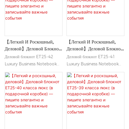
деловой обстановки.
деловой обстановки.
Поставляемый в стильной
Поставляемый в стильной
подарочной коробке, он
подарочной коробке, он
позволит вам писать с
позволит вам писать с
изяществом и стильно
изяществом и стильно
【Легкий И Роскошный,
【Легкий И Роскошный,
запечатлевать самые смелые
запечатлевать самые смелые
Деловой】Деловой Блокнот
Деловой】Деловой Блокнот
идеи.
идеи.
ET25-42 Класса Люкс (в
ET25-41 Класса Люкс (в
Деловой блокнот ET25-42
Деловой блокнот ET25-41
Подарочной Коробке) —
Подарочной Коробке) —
Luxury Business Notebook
Luxury Business Notebook
Пишите Элегантно И
Пишите Элегантно И
сочетает в себе элегантный,
сочетает в себе элегантный,
Записывайте Важные
Записывайте Важные
легкий дизайн и изысканный
легкий дизайн и изысканный
События
События
профессиональный вид,
профессиональный вид,
идеально подходящий для
идеально подходящий для
деловой обстановки.
деловой обстановки.
Поставляемый в стильной
Поставляемый в стильной
подарочной коробке, он
подарочной коробке, он
позволит вам писать с
позволит вам писать с
достоинством и запечатлевать
изяществом и стильно