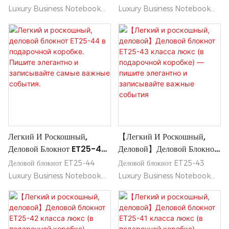
Подарочной Коробке) —
Подарочной Коробке) —
Luxury Business Notebook
Luxury Business Notebook
Пишите Элегантно И
Пишите Элегантно И
сочетает в себе элегантный,
сочетает в себе элегантный,
Записывайте Важные
Записывайте Важные
легкий дизайн и изысканный
легкий дизайн и изысканный
События
События
профессиональный внешний
профессиональный внешний
вид, идеально подходящий для
вид, идеально подходящий для
деловой обстановки.
деловой обстановки.
Поставляемый в стильной
Поставляемый в стильной
подарочной коробке, он
подарочной коробке, он
позволит вам писать с
позволит вам писать с
изяществом и стильно
изяществом и стильно
Легкий И Роскошный,
【Легкий И Роскошный,
запечатлевать самые смелые
запечатлевать самые смелые
Деловой Блокнот ET25-44
Деловой】Деловой Блокнот
идеи.
идеи.
В Подарочной Коробке.
ET25-43 Класса Люкс (в
Деловой блокнот ET25-44
Деловой блокнот ET25-43
Пишите Элегантно И
Подарочной Коробке) —
Luxury Business Notebook
Luxury Business Notebook
Записывайте Самые Важные
Пишите Элегантно И
сочетает в себе элегантный,
сочетает в себе элегантный,
События.
Записывайте Важные
легкий дизайн и изысканный
легкий дизайн и изысканный
События
профессиональный внешний
профессиональный внешний
вид, идеально подходящий для
вид, идеально подходящий для