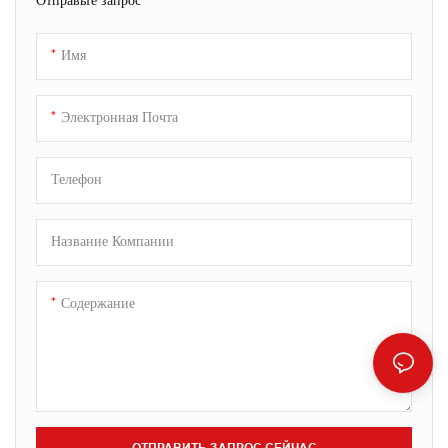
Поставляемый в стильной
Поставляемый в стильной
подарочной коробке, он
подарочной коробке, он
Имя
позволит вам писать с
позволит вам писать с
изяществом и стильно
изяществом и стильно
запечатлевать самые смелые
запечатлевать самые смелые
Электронная Почта
идеи.
идеи.
Телефон
Название Компании
Содержание
ОТПРАВИТЬ ЗАПРОС СЕЙЧАС