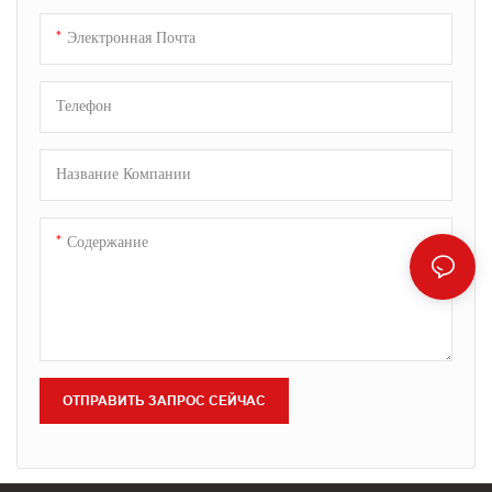
обеспечивают точное нанесение
обеспечивают точное нанесение
Электронная Почта
цвета и превосходную
цвета и превосходную
способность к смешиванию для
способность к смешиванию для
Телефон
всех ваших творческих
всех ваших творческих
проектов.
проектов.
Название Компании
Содержание
ОТПРАВИТЬ ЗАПРОС СЕЙЧАС