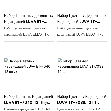
пигментацию, что делает их
пигментацию, что делает их
идеальными для рисования,
идеальными для рисования,
Набор Цветных Деревянных
Набор Цветных Деревянных
раскрашивания и рукоделия.
раскрашивания и рукоделия.
Карандашей LUVA ET-
Карандашей LUVA ET-
7038, 24 Шт.
7036, 24 Шт.
Набор деревянных цветных
Набор деревянных цветных
карандашей LUVA ELLOTT-
карандашей LUVA ELLOTT-
7038 включает 24 ярких,
7036 включает 24 ярких,
смешанных цвета, идеально
смешанных цвета, идеально
подходящих как для художников,
подходящих как для художников,
так и для любителей. Каждый
так и для любителей. Каждый
карандаш изготовлен из
карандаш изготовлен из
высококачественной древесины,
высококачественной древесины,
что обеспечивает плавное
что обеспечивает плавное
нанесение и насыщенную
нанесение и насыщенную
пигментацию для всех ваших
пигментацию для всех ваших
Набор Цветных Карандашей
Набор Цветных Карандашей
творческих проектов.
творческих проектов.
LUVA ET-7040, 12 Штук.
LUVA ET-7039, 12 Шт.
Цветные карандаши ET-7040
Цветной карандаш ET-7039