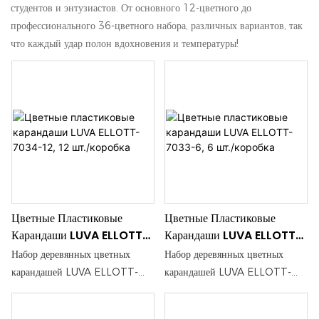
студентов и энтузиастов. От основного 12-цветного до
профессионального 36-цветного набора, различных вариантов, так
что каждый удар полон вдохновения и температуры!
Цветные Пластиковые
Цветные Пластиковые
Карандаши LUVA ELLOTT-
Карандаши LUVA ELLOTT-
7033-6, 6 Шт./коробка
7034-12, 12 Шт./коробка
Набор деревянных цветных
Набор деревянных цветных
карандашей LUVA ELLOTT-
карандашей LUVA ELLOTT-
7033-6 включает шесть ярких,
7034-12 включает шесть ярких,
смешанных цветов, идеально
смешанных цветов, идеально