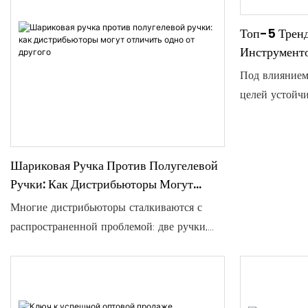
Топ-5 Трен
Инструменто
Среди B2B-П
Под влиянием
целей устойч
письменных п
трансформиру
товаров в ин
Шариковая Ручка Против Полугелевой
производител
Ручки: Как Дистрибьюторы Могут
бренда и под
Отличить Одно От Другого
Многие дистрибьюторы сталкиваются с
ответственно
распространенной проблемой: две ручки,
включая корп
которые выглядят почти одинаково — одна с
компании по 
пометкой «шариковая», другая
сувениров, п
«полугелевая», — но они могут лишь
обеспечения 
сказать: «полугелевая пишет плавнее», не
отраслевых р