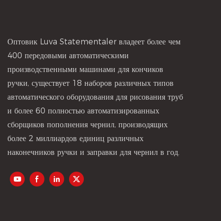
принципы эко
заказ и поддерживаемый 25-летним опытом
саму суть про
производства Luva Stationery, построил
Компания Cell
свою репутацию на непоколебимой
Оптовик Luva Statementaler владеет более чем
профессионал
приверженности качеству, которая
400 передовыми автоматическими
производител
пронизывает каждый этап производства, от
производственными машинами для кончиков
более чем 25-
выбора сырья до окончательной проверки.
ручки, существует 18 наборов различных типов
свою ответств
автоматического оборудования для рисования труб
экологически
и более 60 полностью автоматизированных
выходит за р
сборщиков пополнения чернил, производящих
производства,
более 2 миллиардов единиц различных
качественные
наконечников ручки и заправки для чернил в год.
забота о план