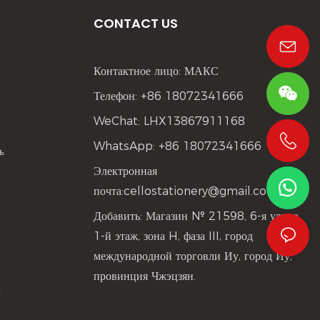
партнеров,
CONTACT US
ев выбора
 Вот почему
тнёр для всех
Контактное лицо: МАКС
одстве
Телефон: +86 18072341666
WeChat: LHX13867911168
WhatsApp: +86 18072341666
ь
+86 19533952021
Электронная
почта:
cellostationery@gmail.com
Добавить: Магазин № 21598, 6-я улица,
1-й этаж, зона H, фаза III, город
международной торговли Иу, город Иу,
провинция Чжэцзян.
и