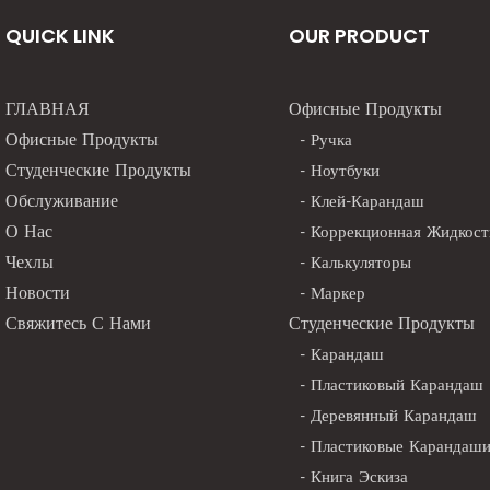
ассортимент или ищете OEM-
логичного производства в
QUICK LINK
OUR PRODUCT
понимание ключевых критери
изводства шариковых ручек.
производителя крайне важно.
o Ellott, являясь
Cello Ellott — надёжный пар
ГЛАВНАЯ
Офисные Продукты
ьным оптовым поставщиком и
ваших потребностей в произв
Офисные Продукты
- Ручка
ем канцелярских товаров с
шариковых ручек.
Студенческие Продукты
- Ноутбуки
летним опытом, осознает
Обслуживание
- Клей-Карандаш
енность за внедрение
О Нас
- Коррекционная Жидкост
 чистых инноваций. Компания
Чехлы
- Калькуляторы
амки традиционного
Новости
- Маркер
 чтобы принять будущее, где
Свяжитесь С Нами
Студенческие Продукты
 пишущие принадлежности и
- Карандаш
ете идут рука об руку.
- Пластиковый Карандаш
- Деревянный Карандаш
- Пластиковые Карандаш
- Книга Эскиза