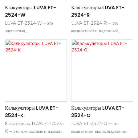
Клакуляторы LUVA ET-
Калькуляторы LUVA ET-
выбором для студентов, офисной
выбором для студентов, офисной
2524-W
2524-R
работы и домашнего
работы и домашнего
использования.
использования.
LUVA ET-2524-W — это
LUVA ET-2524-R — это
элегантная,
компактный и надежный
высокопроизводительная модель,
настольный калькулятор,
обеспечивающая надежную
предназначенный для
работу и интуитивно понятное
повседневного использования в
управление для повседневного
офисе, школе и дома. Он
использования. Выполненная в
сочетает в себе четкий дисплей
чистом белом цвете и
и отзывчивые клавиши для
отличающаяся прочностью, ее
быстрых арифметических
компактная конструкция
вычислений, запоминания
органично впишется как в
данных и вычислений
Калькуляторы LUVA ET-
Калькуляторы LUVA ET-
жилые, так и в коммерческие
процентов в прочном и удобном
2524-K
2524-O
помещения.
корпусе.
Калькуляторы LUVA ET-2524-
LUVA ET-2524-O — это
K — это компактные и надежные
компактное, высоконадежное