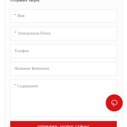
управлению и прочной
дисплею и отзывчивым
конструкции.
клавишам, они являются
Имя
Энергоэффективная конструкция
надежным выбором для
и широкая совместимость
студентов, офисных работников
делают его универсальным
и домашнего использования.
Электронная Почта
выбором как для повседневного
использования, так и для
Телефон
профессионального применения.
Название Компании
Содержание
ОТПРАВИТЬ ЗАПРОС СЕЙЧАС