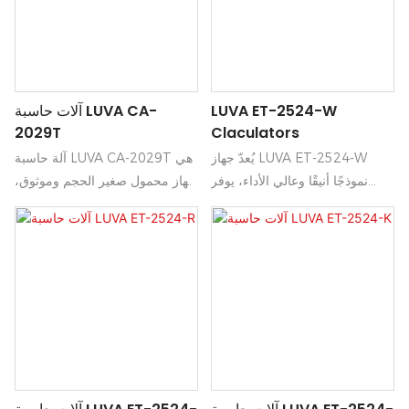
وبطاريتها طويلة الأمد تجعلها خيارًا
المكتبي، والاستخدام المنزلي.
عمليًا للطلاب، والعمل المكتبي،
والاستخدام المنزلي.
LUVA ET-2524-W
آلات حاسبة LUVA CA-
2029T
Claculators
يُعدّ جهاز LUVA ET-2524-W
آلة حاسبة LUVA CA-2029T هي
نموذجًا أنيقًا وعالي الأداء، يوفر
جهاز محمول صغير الحجم وموثوق،
تشغيلًا موثوقًا به مع أدوات تحكم
مصمم لإجراء العمليات الحسابية
سهلة الاستخدام للاستخدام اليومي.
اليومية، والنسب المئوية،
يتميز بتصميمه الأبيض النقي ومتانته
والحسابات المالية الأساسية.
العالية، كما يتناسب تصميمه الصغير
شاشتها الواضحة، ومفاتيحها سريعة
بسلاسة مع البيئات السكنية
الاستجابة، وبطاريتها طويلة الأمد
والتجارية على حد سواء.
تجعلها خيارًا عمليًا للطلاب، والعمل
المكتبي، والاستخدام المنزلي.