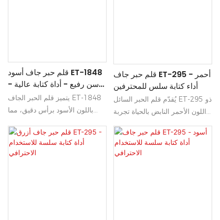
ورسوماتك واضحة ونقية.
الملاحظات المهمة أو إضافة لمسة
مميزة إلى مستنداتك.
قلم حبر جاف أسود ET-1848
قلم حبر جاف ET-295 أحمر -
- سن رفيع - أداة كتابة عالية
أداء كتابة سلس للمحترفين
الجودة
يتميز قلم الحبر الجاف ET-1848
يُقدّم قلم الحبر السائل ET-295 ذو
باللون الأسود برأس دقيق، مما
اللون الأحمر النابض بالحياة تجربة
يوفر كتابة سلسة ودقيقة مثالية
كتابة سلسة لا مثيل لها، مما يجعله
للمهام اليومية والتفاصيل الدقيقة
الخيار الأمثل للمحترفين الذين
على حد سواء. صُنع هذا القلم من
يُقدّرون الدقة والأناقة. بفضل
مواد عالية الجودة، مما يضمن قبضة
تصميمه الأنيق وتدفق الحبر
مريحة وتدفقًا ثابتًا للحبر، مما يجعله
الموثوق، يضمن هذا القلم كتابة كل
الخيار الأمثل للطلاب والمهنيين
ملاحظة وتوقيع بثقة وإتقان.
وهواة الأدوات المكتبية على حد
سواء.