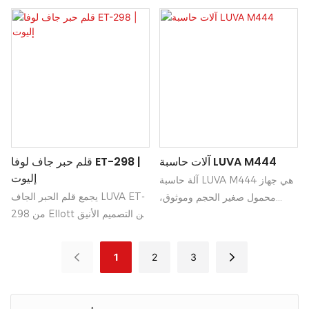
قلمًا دقيقًا مصممة لإجراء
قلمًا دقيقًا مصممة لإجراء
تصحيحات سريعة وسهلة على
تصحيحات سريعة وسهلة على
الورق. يتميز كل قلم برأس رفيع
الورق. يتميز كل قلم برأس رفيع
يوفر استخدامًا سلسًا وتركيبة
يوفر استخدامًا سلسًا وتركيبة
سريعة الجفاف، مما يجعله مثاليًا
سريعة الجفاف، مما يجعله مثاليًا
للطلاب والفنانين والمحترفين على
للطلاب والفنانين والمحترفين على
حد سواء.
حد سواء.
آلات حاسبة LUVA M444
قلم حبر جاف لوفا ET-298 |
إليوت
آلة حاسبة LUVA M444 هي جهاز
يجمع قلم الحبر الجاف LUVA ET-
محمول صغير الحجم وموثوق،
298 من Ellott بين التصميم الأنيق
مصمم لإجراء العمليات الحسابية
والأداء الوظيفي الاستثنائي، مما
اليومية، والنسب المئوية،
يجعله خيارًا مثاليًا للاستخدام المهني
والحسابات المالية الأساسية.
1
2
3
والشخصي على حد سواء. يضمن
شاشتها الواضحة، ومفاتيحها سريعة
تدفق الحبر السلس والمقبض
الاستجابة، وبطاريتها طويلة الأمد
المريح تجربة كتابة مريحة، مما
تجعلها خيارًا عمليًا للطلاب، والعمل