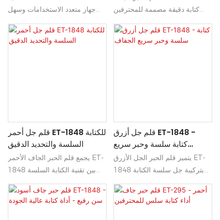
كتابة دقيقة مصممة للمحترفين
جهاز متعدد الاستخدامات وسهل
الذين يتطلعون إلى الدقة والأناقة
الاستخدام، مصمم للاستخدام
في مهامهم اليومية. بفضل انسيابية
الأكاديمي والمهني على حد سواء.
الحبر وتصميمه المريح، يضمن هذا
تتميز بتصميم أنيق، وتتضمن
القلم تجربة كتابة سلسة تعزز
مجموعة متنوعة من الوظائف مثل
الإبداع والإنتاجية.
العمليات الحسابية المتقدمة،
وشاشة عرض كبيرة لسهولة
القراءة، وأزرار متينة لإجراء
العمليات الحسابية اليومية بكفاءة.
قلم جل أزرق ET-1848 -
قلم جل أحمر ET-1848 للكتابة
كتابة سلسة وحبر سريع
السلسة والتحديد الدقيق
الجفاف
يتميز قلم الحبر الجل الأزرق ET-
يجمع قلم الحبر الجاف الأحمر ET-
1848 بتركيبة جل سلسة الكتابة
1848 بين تقنية الكتابة السلسة
تنزلق بسهولة على الورق، مما
والتحديد الدقيق لتجربة كتابة
يجعله مثاليًا للاستخدام اليومي. كما
مريحة. ينساب حبره الأحمر الزاهي
أن حبره سريع الجفاف يقلل من
بسلاسة على الورق، مما يجعله
التلطخ، مما يضمن بقاء ملاحظاتك
مثاليًا لتسليط الضوء على