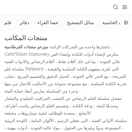
الآلات الحاسبة
سائل التصحيح
عصا الغراء
دفاتر
قلم
منتجات المكاتب
،
موزعو منتجات القرطاسية
باعتبارها واحدة من الشركات الرائدة
Cello*Ellott Stationery مكرس لإنشاء أدوات للكتابة وإنشاء الفن
عالي الجودة ، بما في ذلك أقلام نقاط ، أقلام الرصاص والأدوات الفنية.
سلسلة قلم Pallpoint ، التي تلتزم بمفهوم الكتابة السلسة والقبضة
المريحة ، مع الحبر عالي الجودة ، الحمل الدقيق والتصميم المريح ، تجلب
تجربة الكتابة السلسة ، مع مجموعة متنوعة من الأساليب للاختيار من بينها
، وجزء من السلسلة يمارس أيضًا حماية البيئة.
تنفصل سلسلة القلم الرصاص عن الخشب الجرافيت التقليدي والمختار
وصديقًا للبيئة ، ودقة الكتابة ، وتصميم القلم الرصاص يناسب أطراف
الأصابع ، متعددة الوظائف لتلبية سيناريوهات مختلفة.
سلسلة الأواني الفنية ، التي تغطي الرسم ، الألوان المائية ، اللوحة الزيتية
، المصنوعة يدويًا وغيرها من الحقول ، مواد عالية الجودة ، أدوات مهنية ،