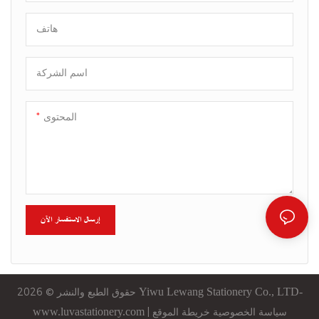
التصميم متعدد الأوجه ذو الستة
رؤوس مع انحناء أصابعك ويحافظ
هاتف
على قبضتك مريحة حتى بعد
ساعات طويلة من الكتابة، مما
اسم الشركة
يجعل كل ضربة سلسة وحرة
المحتوى
إرسال الاستفسار الآن
Stationery Co., LTD-
Lewang
Yiwu
حقوق الطبع والنشر © 2026
سياسة الخصوصية
خريطة الموقع
|
www.luvastationery.com