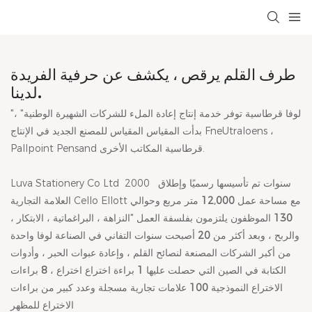
طرف القلم يرقص ، يكشف عن حرفية الفريدة
لدينا.
"لوفا قرطاسية توفر خدمة إنتاج إعادة الملء للشركات الشهيرة الوطنية" ،
بدأت المقياس المقياس للمصنع الجديد في الإنتاج FneUtraloens ،
Pallpoint Pensand قرطاسية المكاتب الأخرى.
سنوات
تم تأسيسها رسميًا وإطلاق
2000
Luva Stationery Co Ltd
العلامة التجارية Cello Ellott مع مساحة عمل
12,000
متر مربع وحوالي
130
الموظفون يلتزمون بفلسفة العمل "النزاهة ، البراغماتية ، الابتكار ،
والربح ، وبعد أكثر من
20
أصبحت سنوات التفاني في الصناعة لوفا واحدة
من أكبر الشركات المصنعة لنصائح القلم ، وإعادة عبوات الحبر ، وأدوات
الكتابة في الصين التي حصلت عليها
1
براءة اختراع اختراع ،
8
براءات
الاختراع النموذجية
100
علامات تجارية مسجلة وعدد كبير من براءات
الاختراع للمظهر