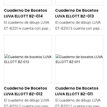
como para tinta.
como para tinta.
Cuaderno De Bocetos
Cuaderno De Bocetos
LUVA ELLOTT BZ-014
LUVA ELLOTT BZ-013
El cuaderno de dibujo LUVA
El cuaderno de dibujo LUVA
ET-BZ014 cuenta con papel
ET-BZ013 cuenta con papel
de alta calidad, ideal para
de alta calidad, ideal para
artistas y creativos que
artistas y creativos que
buscan un soporte fiable
buscan un soporte fiable
para plasmar sus ideas. Su
para sus ideas. Su
construcción resistente
construcción resistente
garantiza una experiencia de
garantiza una experiencia de
dibujo fluida, lo que lo hace
dibujo fluida, lo que lo hace
perfecto tanto para lápiz
perfecto tanto para lápiz
como para tinta.
como para tinta.
Cuaderno De Bocetos
Cuaderno De Bocetos
LUVA ELLOTT BZ-012
LUVA ELLOTT BZ-011
El cuaderno de dibujo LUVA
El cuaderno de dibujo LUVA
ET-BZ012 cuenta con papel
ET-BZ011 cuenta con papel