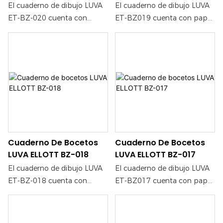
El cuaderno de dibujo LUVA
El cuaderno de dibujo LUVA
ET-BZ-020 cuenta con
ET-BZ019 cuenta con papel
papel de alta calidad, ideal
de alta calidad, ideal para
para artistas y creativos que
artistas y creativos que
buscan un soporte fiable
buscan un soporte fiable
para sus ideas. Su
para sus ideas. Su
construcción resistente
construcción resistente
garantiza una experiencia de
garantiza una experiencia de
dibujo fluida, lo que lo hace
dibujo fluida, lo que lo hace
perfecto tanto para lápiz
perfecto tanto para lápiz
como para tinta.
como para tinta.
Cuaderno De Bocetos
Cuaderno De Bocetos
LUVA ELLOTT BZ-018
LUVA ELLOTT BZ-017
El cuaderno de dibujo LUVA
El cuaderno de dibujo LUVA
ET-BZ-018 cuenta con
ET-BZ017 cuenta con papel
papel de alta calidad, ideal
de alta calidad, ideal para
para artistas y creativos que
artistas y creativos que
buscan un soporte fiable
buscan un soporte fiable