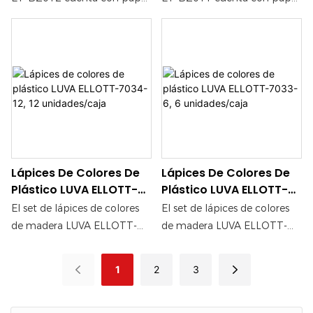
de alta calidad, ideal para
de alta calidad, ideal para
artistas y creativos que
artistas y creativos que
buscan un soporte fiable
buscan un soporte fiable
para sus ideas. Su
para sus ideas. Su
construcción resistente
construcción resistente
garantiza una experiencia de
garantiza una experiencia de
dibujo fluida, lo que lo hace
dibujo fluida, lo que lo hace
perfecto tanto para lápiz
perfecto tanto para lápiz
como para tinta.
como para tinta.
Lápices De Colores De
Lápices De Colores De
Plástico LUVA ELLOTT-
Plástico LUVA ELLOTT-
7033-6, 6
7034-12, 12
El set de lápices de colores
El set de lápices de colores
Unidades/caja
Unidades/caja
de madera LUVA ELLOTT-
de madera LUVA ELLOTT-
7033-6 incluye seis colores
7034-12 incluye seis colores
vibrantes y variados,
vibrantes y variados,
1
2
3
perfectos tanto para artistas
perfectos tanto para artistas
como para aficionados. Con
como para aficionados. Con