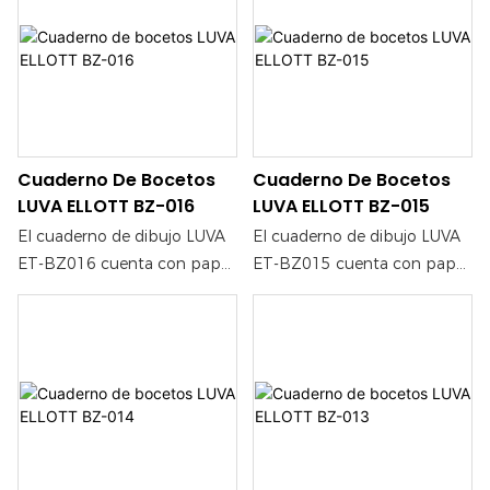
para sus ideas. Su
para sus ideas. Su
construcción resistente
construcción resistente
garantiza una experiencia de
garantiza una experiencia de
dibujo fluida, lo que lo hace
dibujo fluida, lo que lo hace
perfecto tanto para lápiz
perfecto tanto para lápiz
como para tinta.
como para tinta.
Cuaderno De Bocetos
Cuaderno De Bocetos
LUVA ELLOTT BZ-016
LUVA ELLOTT BZ-015
El cuaderno de dibujo LUVA
El cuaderno de dibujo LUVA
ET-BZ016 cuenta con papel
ET-BZ015 cuenta con papel
de alta calidad, ideal para
de alta calidad, ideal para
artistas y creativos que
artistas y creativos que
buscan un soporte fiable
buscan un soporte fiable
para sus ideas. Su
para sus ideas. Su
construcción resistente
construcción resistente
garantiza una experiencia de
garantiza una experiencia de
dibujo fluida, lo que lo hace
dibujo fluida, lo que lo hace
perfecto tanto para lápiz
perfecto tanto para lápiz