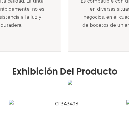
lta calidad. La tinta
Es compatible con di
a rápidamente, no es
en diversas situ
stencia a la luz y
negocios, en el cua
 duradera.
de bocetos de un ar
Exhibición Del Producto