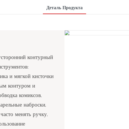
Деталь Продукта
вусторонний контурный
струментов:
ика и мягкой кисточки
ным контуром и
обводка комиксов,
варельные наброски,
часто менять ручку,
ользование