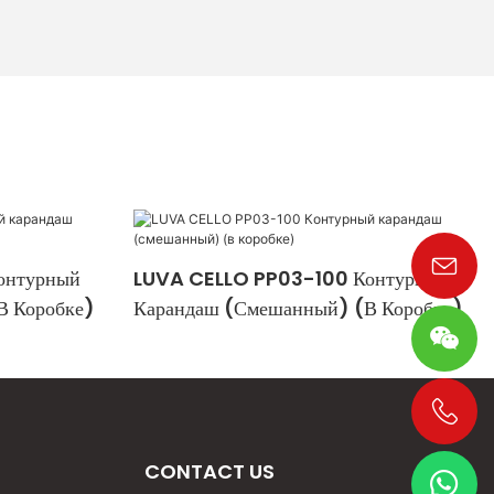
онтурный
LUVA CELLO PP03-100 Контурный
в Коробке)
Карандаш (смешанный) (в Коробке)
+86 19533952021
CONTACT US