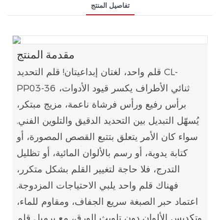
تفاصيل المنتج
مقدمة المنتج
قلم واحد، لغتان إبداعيتان! قلم التحديد CL-
PP03-36 ثنائي الأطراف يكسر قيود الأدوات،
برأس رفيع ورأس فرشاة ناعمة، مزيج مبتكر،
يُسهّل التبديل بين التحديد الدقيق والتلوين الفني.
سواء كان الأمر يتعلق بتتبع القصص المصورة، أو
كتابة يدوية، أو رسم بالألوان المائية، أو تظليل
التدرج، فلا حاجة لتغيير القلم بشكل متكرر،
فهناك قلم واحد يلبي الاحتياجات المزدوجة.
اعتماد حبر الصبغة سريع الجفاف، ومقاوم للماء،
وتكديس الألوان دون تلويث الورق، مع برميل قلم