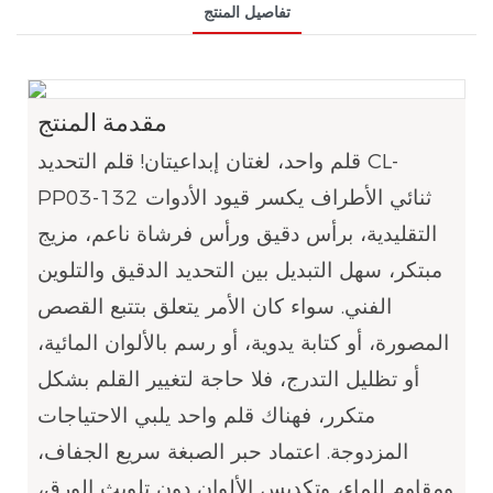
تفاصيل المنتج
مقدمة المنتج
قلم واحد، لغتان إبداعيتان! قلم التحديد CL-
PP03-132 ثنائي الأطراف يكسر قيود الأدوات
التقليدية، برأس دقيق ورأس فرشاة ناعم، مزيج
مبتكر، سهل التبديل بين التحديد الدقيق والتلوين
الفني. سواء كان الأمر يتعلق بتتبع القصص
المصورة، أو كتابة يدوية، أو رسم بالألوان المائية،
أو تظليل التدرج، فلا حاجة لتغيير القلم بشكل
متكرر، فهناك قلم واحد يلبي الاحتياجات
المزدوجة. اعتماد حبر الصبغة سريع الجفاف،
ومقاوم للماء، وتكديس الألوان دون تلويث الورق،