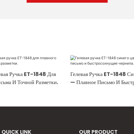
евая Ручка ET-1848 Для
Гелевая Ручка ET-1848 Си
сьма И Точной Разметки.
— Плавное Письмо И Быст
Чернила.
QUICK LINK
OUR PRODUCT