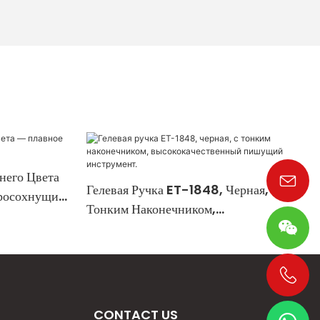
него Цвета
Гелевая Ручка ET-1848, Черная, С
росохнущие
Тонким Наконечником,
Высококачественный Пишущий
Инструмент.
+86 19533952021
CONTACT US