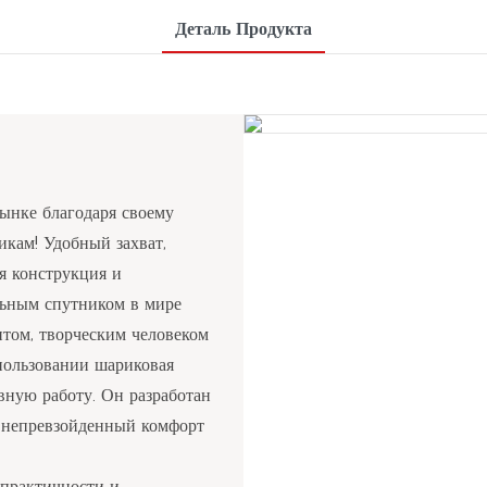
Деталь Продукта
ынке благодаря своему
кам! Удобный захват,
я конструкция и
льным спутником в мире
ентом, творческим человеком
спользовании шариковая
вную работу. Он разработан
м непревзойденный комфорт
 практичности и