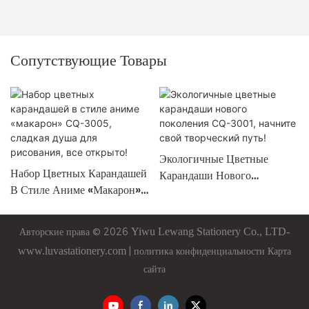
Сопутствующие Товары
Экологичные Цветные
Набор Цветных Карандашей
Карандаши Нового
В Стиле Аниме «макарон»
Поколения CQ-3001,
CQ-3005, Сладкая Душа
Начните Свой Творческий
Для Рисования, Все
Путь!
Авторские права © 2026
Yiwu
Lewang
Stationery Co., LTD-
Открыто!
www.luvastationery.com
|
политика конфиденциальности
Карта
сайта