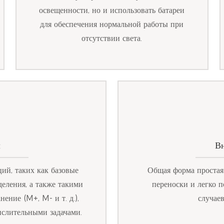
освещенности, но и использовать батареи
для обеспечения нормальной работы при
отсутствии света.
л
Вн
ий, таких как базовые
Общая форма простая 
еления, а также такими
переноски и легко п
ение (M+, M- и т. д.),
случаев
ислительными задачами.