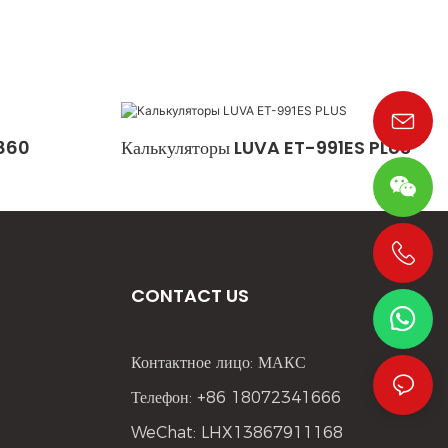
8860
Калькуляторы LUVA ET-991ES PLUS
+86 19533952021
CONTACT US
Контактное лицо: МАКС
Телефон: +86 18072341666
WeChat: LHX13867911168