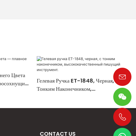
него Цвета
Гелевая Ручка ET-1848, Черная, С
росохнущие
Тонким Наконечником,
Высококачественный Пишущий
Инструмент.
+86 19533952021
CONTACT US