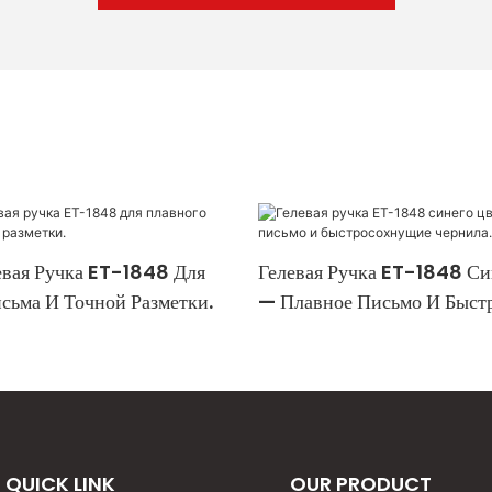
евая Ручка ET-1848 Для
Гелевая Ручка ET-1848 Си
сьма И Точной Разметки.
— Плавное Письмо И Быст
Чернила.
QUICK LINK
OUR PRODUCT