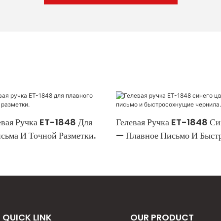
евая Ручка ET-1848 Для
Гелевая Ручка ET-1848 Си
сьма И Точной Разметки.
— Плавное Письмо И Быст
Чернила.
QUICK LINK
OUR PRODUCT