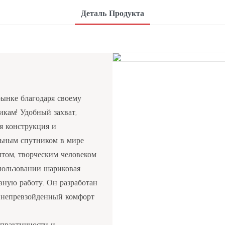
Деталь Продукта
рынке благодаря своему
кам! Удобный захват,
я конструкция и
льным спутником в мире
ентом, творческим человеком
спользовании шариковая
вную работу. Он разработан
м непревзойденный комфорт
 практичности и