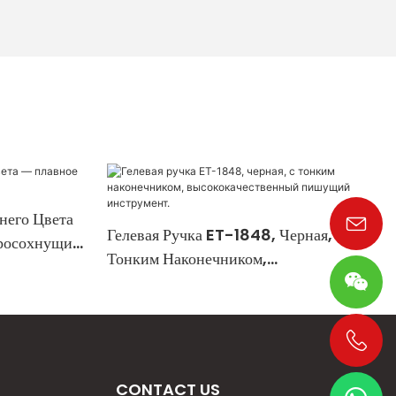
него Цвета
Гелевая Ручка ET-1848, Черная, С
росохнущие
Тонким Наконечником,
Высококачественный Пишущий
Инструмент.
+86 19533952021
CONTACT US