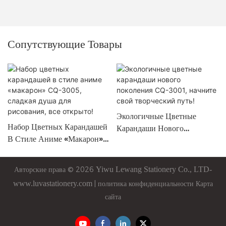
Сопутствующие Товары
Экологичные Цветные
Набор Цветных Карандашей
Карандаши Нового
В Стиле Аниме «макарон»
Поколения CQ-3001,
CQ-3005, Сладкая Душа
Начните Свой Творческий
Для Рисования, Все
Путь!
Авторские права © 2026
Yiwu
Lewang
Stationery Co., LTD-
Открыто!
www.luvastationery.com
|
политика конфиденциальности
Карта
сайта