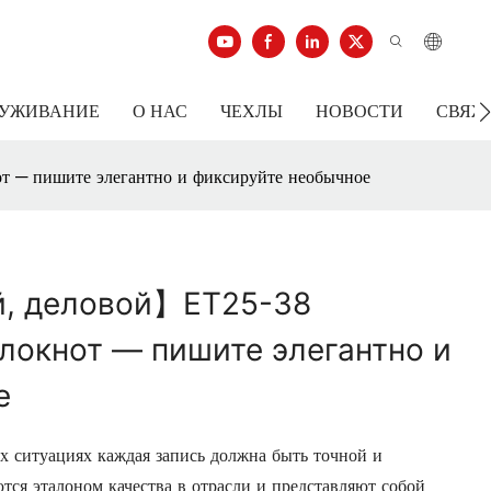
ЛУЖИВАНИЕ
О НАС
ЧЕХЛЫ
НОВОСТИ
СВЯЖ
 — пишите элегантно и фиксируйте необычное
й, деловой】ET25-38
локнот — пишите элегантно и
е
 ситуациях каждая запись должна быть точной и
ся эталоном качества в отрасли и представляют собой