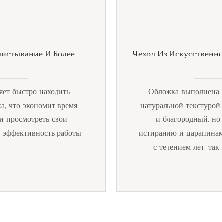
листывание И Более
Чехол Из Искусственн
яет быстро находить
Обложка выполнена и
а, что экономит время.
натуральной текстурой
и просмотреть свои
и благородный, но
в эффективность работы
истиранию и царапинам
с течением лет, так