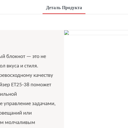
Деталь Продукта
й блокнот — это не
ол вкуса и стиля.
ревосходному качеству
йзер ET25-38 поможет
бильной
е управление задачами,
совещаний или
шим молчаливым