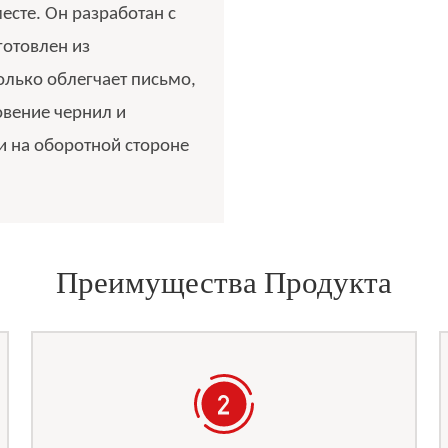
сте. Он разработан с
готовлен из
олько облегчает письмо,
овение чернил и
к и на оборотной стороне
Преимущества Продукта