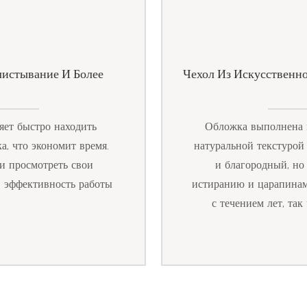
листывание И Более
Чехол Из Искусственн
яет быстро находить
Обложка выполнена и
а, что экономит время.
натуральной текстурой
и просмотреть свои
и благородный, но
в эффективность работы
истиранию и царапинам
с течением лет, так