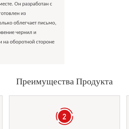
есте. Он разработан с
готовлен из
олько облегчает письмо,
овение чернил и
к и на оборотной стороне
Преимущества Продукта