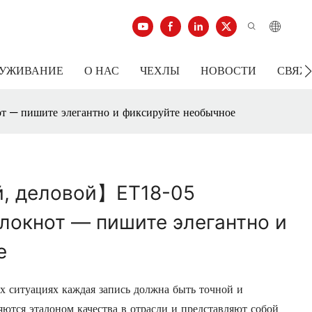
ЛУЖИВАНИЕ
О НАС
ЧЕХЛЫ
НОВОСТИ
СВЯЖ
 — пишите элегантно и фиксируйте необычное
й, деловой】ET18-05
локнот — пишите элегантно и
е
 ситуациях каждая запись должна быть точной и
тся эталоном качества в отрасли и представляют собой