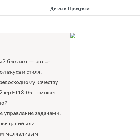
Деталь Продукта
й блокнот — это не
ол вкуса и стиля.
ревосходному качеству
йзер ET18-05 поможет
ной
е управление задачами,
совещаний или
шим молчаливым