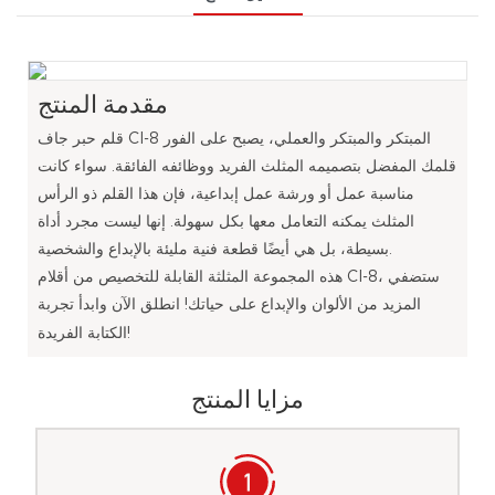
مقدمة المنتج
قلم حبر جاف Cl-8 المبتكر والمبتكر والعملي، يصبح على الفور
قلمك المفضل بتصميمه المثلث الفريد ووظائفه الفائقة. سواء كانت
مناسبة عمل أو ورشة عمل إبداعية، فإن هذا القلم ذو الرأس
المثلث يمكنه التعامل معها بكل سهولة. إنها ليست مجرد أداة
بسيطة، بل هي أيضًا قطعة فنية مليئة بالإبداع والشخصية.
هذه المجموعة المثلثة القابلة للتخصيص من أقلام Cl-8، ستضفي
المزيد من الألوان والإبداع على حياتك! انطلق الآن وابدأ تجربة
الكتابة الفريدة!
مزايا المنتج