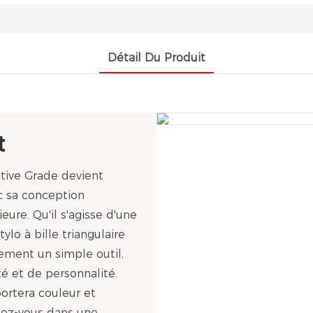
Détail Du Produit
t
vative Grade devient
c sa conception
eure. Qu'il s'agisse d'une
tylo à bille triangulaire
lement un simple outil,
té et de personnalité.
portera couleur et
ncez-vous dans une