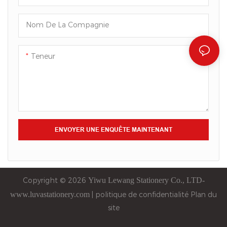
propre plaisir d'écriture.
Nom De La Compagnie
Teneur
ENVOYER UNE ENQUÊTE MAINTENANT
Copyright © 2026
Yiwu
Lewang
Stationery Co., LTD-
www.luvastationery.com
|
politique de confidentialité
Plan du
site