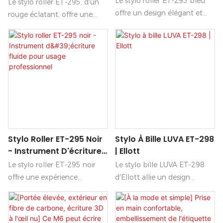
Pour Les Professionnels
Le stylo roller ET-295 bleu
Le stylo roller ET-295, d'un
Professionnel
papeterie.
offre un design élégant et
rouge éclatant, offre une
raffiné, idéal pour un usage
expérience d'écriture d'une
professionnel. Son écriture
fluidité incomparable, ce qui
fluide glisse sans effort sur le
en fait le choix idéal pour les
papier, ce qui en fait un
professionnels soucieux de
choix idéal pour les tâches
précision et d'élégance.
quotidiennes comme pour
Grâce à son design épuré et
les documents importants.
à son encre fiable, ce stylo
garantit des notes et des
signatures réalisées avec
Stylo Roller ET-295 Noir
Stylo À Bille LUVA ET-298
assurance et style.
- Instrument D'écriture
| Ellott
Fluide Pour Usage
Le stylo roller ET-295 noir
Le stylo bille LUVA ET-298
Professionnel
offre une expérience
d'Ellott allie un design
d'écriture fluide et précise, ce
élégant à une fonctionnalité
qui en fait un choix idéal
exceptionnelle, ce qui en fait
pour un usage professionnel.
un choix idéal pour un usage