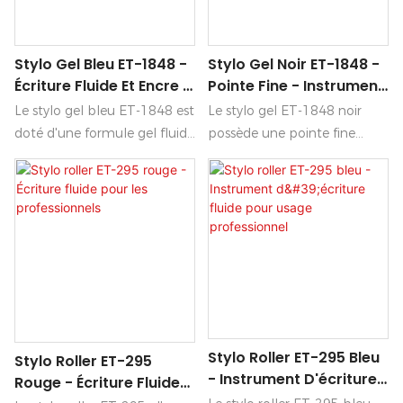
expérience d'écriture
touche d'originalité à vos
optimale, favorisant la
documents.
Stylo Gel Bleu ET-1848 -
Stylo Gel Noir ET-1848 -
créativité et la productivité.
Écriture Fluide Et Encre À
Pointe Fine - Instrument
Séchage Rapide
D'écriture De Haute
Le stylo gel bleu ET-1848 est
Le stylo gel ET-1848 noir
Qualité
doté d'une formule gel fluide
possède une pointe fine
qui glisse sans effort sur le
offrant une écriture précise
papier, ce qui le rend idéal
et fluide, idéale pour les
pour un usage quotidien.
tâches quotidiennes comme
Son encre à séchage rapide
pour les travaux de précision.
minimise les bavures,
Fabriqué avec des matériaux
garantissant ainsi des notes
de haute qualité, ce stylo
et des dessins nets et précis.
assure une prise en main
confortable et un débit
d'encre constant, ce qui en
Stylo Roller ET-295 Bleu
fait le choix parfait pour les
Stylo Roller ET-295
- Instrument D'écriture
étudiants, les professionnels
Rouge - Écriture Fluide
Fluide Pour Usage
et les passionnés de