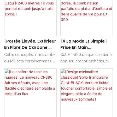
Son design élégant et son
professionnel ou personnel.
encre de haute qualité
Son encre fluide et sa prise
garantissent des notes et des
en main ergonomique
documents d'une grande
garantissent une expérience
clarté et d'une grande
d'écriture confortable, pour
élégance.
des notes toujours fluides et
[Portée Élevée, Extérieur
[À La Mode Et Simple]
élégantes.
En Fibre De Carbone,
Prise En Main
Écriture 3D À L'œil Nu]
Confortable,
Cette conception innovante
Cet ET-390 unique combine
Ce M6 Peut Écrire
Embellissement De
du M6 sera certainement un
non seulement esthétique et
Jusqu'à 2400 Mètres ! Il
L'étiquette Dorée, La
excellent choix avec sa
commodité, mais vous
Vous Permet De Tenir
Combinaison Parfaite
batterie haute capacité, son
permet également d'écrire
Jusqu'à Trois Stylos !
Du Plaisir D'écriture Et
extérieur léger en fibre de
avec plaisir visuel et
De La Qualité De Vie
carbone, son expérience
commodité pratique grâce à
Pour ET-390
d'écriture à l'œil nu 3D et ses
une variété de choix de
performances d'écriture
couleurs et de détails de
longue durée !
conception réfléchis