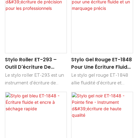
Stylo Roller ET-293 –
Stylo Gel Rouge ET-1848
Outil D'écriture De
Pour Une Écriture Fluide
Précision Pour Les
Et Un Marquage Précis
Le stylo roller ET-293 est un
Le stylo gel rouge ET-1848
Professionnels
instrument d'écriture de
allie fluidité d'écriture et
précision conçu pour les
précision pour une
professionnels exigeants qui
expérience d'écriture sans
recherchent précision et
effort. Son encre rouge
élégance au quotidien. Grâce
éclatante glisse parfaitement
à son encre fluide et à son
sur le papier, idéale pour
design ergonomique épuré,
surligner des notes
ce stylo roller offre une
importantes ou ajouter une