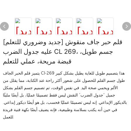
[جديد وضروري للتعلم] قلم حبر جاف منقوش
عليه جدول الضرب CL 269، جسم طويل،
قبضة مريحة، عملي للتعلم
يتميز قلم الحبر الجاف Cl-269 هذا بتصميم طويل للغاية يطيل بشكل كبير
طول جسم القلم للحصول على شعور أكثر راحة عند الكتابة، مما يقلل من
الألم ويحمي صحة اليد. في نفس الوقت، تم تصميم جسم القلم بشكل
جميل “جدول الضرب” النقش ليس فقط تصميمًا عمليًا، بل أيضًا مليئًا
بالديكور الإبداعي. إنه ليس تصميمًا عمليًا فحسب، بل هو أيضًا ديكور إبداعي.
في حين أنه يكتب بسلاسة وطبيعية، فإنه يضيف أيضًا نكهة فنية فريدة
للعمل.