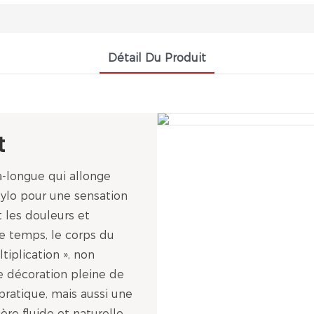
Détail Du Produit
t
a-longue qui allonge
ylo pour une sensation
t les douleurs et
e temps, le corps du
tiplication », non
e décoration pleine de
pratique, mais aussi une
re fluide et naturelle,