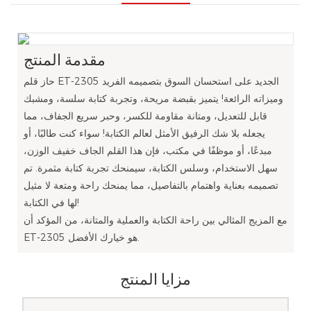
مقدمة المنتج
حاز قلم ET-2305 الجديد على استحسان السوق بتصميمه الفريد
وميزاته الرائعة! يتميز بقبضة مريحة، وتجربة كتابة سلسة، ومشبك
قابل للتعديل، ومتانة مقاومة للكسر، وحبر سريع الجفاف، مما
يجعله بلا شك الرفيق الأمثل لعالم الكتابة! سواء كنت طالبًا، أو
مبدعًا، أو موظفًا في مكتب، فإن هذا القلم الجاف خفيف الوزن،
سهل الاستخدام، وسلس الكتابة، سيمنحك تجربة كتابة مثمرة. تم
تصميمه بعناية واهتمام بالتفاصيل، مما يمنحك راحة ومتعة لا مثيل
لها في الكتابة!
مع المزيج المثالي بين راحة الكتابة والعملية والمتانة، من المؤكد أن
ET-2305 هو خيارك الأفضل.
مزايا المنتج