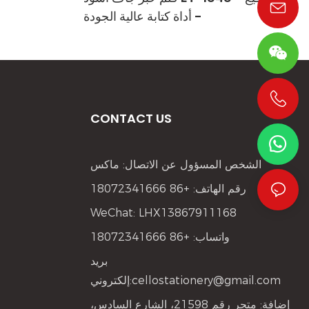
- أداة كتابة عالية الجودة
CONTACT US
+86 19533952021
الشخص المسؤول عن الاتصال: ماكس
رقم الهاتف: +86 18072341666
WeChat: LHX13867911168
واتساب: +86 18072341666
بريد
cellostationery@gmail.com
إلكتروني:
إضافة: متجر رقم 21598، الشارع السادس،