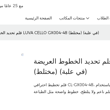
تاجر جملة للقرطاسية الراقية OBM مع 25 عامًا من الخبرة في التجارة الخارجية
الطلاب
منتجات المكاتب
الصفحة الرئيسية
قلم تحديد الخطوط العريضة LUVA CELLO GX004-48 (مختلط) (في علبة)
م تحديد الخطوط العريضة LUVA CELLO GX004-48
(مختلط) (في علبة)
قلم تخطيط احترافي CL-GX004-48، يحدد كل تفاصيل إلهامك، دع الإلهام يتنفس بحرية على الورق، باستخدام