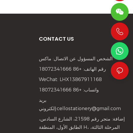
CONTACT US
+86 19533952021
الشخص المسؤول عن الاتصال: ماكس
رقم الهاتف: +86 18072341666
WeChat: LHX13867911168
واتساب: +86 18072341666
بريد
cellostationery@gmail.com
إلكتروني:
إضافة: متجر رقم 21598، الشارع السادس،
الطابق الأول، المنطقة H، المرحلة الثالثة،