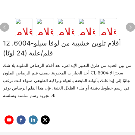
أقلام تلوين خشبية من لوفا سيلو-6004، 12
قلم/علبة (24 لونًا)
من بين العديد من طرق التعبير الإبداعي، تعد أقلام الرصاص الملونة بلا شك
أحد الخيارات المحبوبة. يضيف قلم الرصاص الملون CL-6004 سحرًا لا
نهائيًا إلى إبداعاتك بألوانه النابضة بالحياة وتراكبه الطبيعي. سواء كنت ترغب
في رسم خطوط دقيقة أو ملء الظلال الغنية، فإن هذا القلم الرصاص يوفر
لك تجربة رسم سلسة وسلسة.