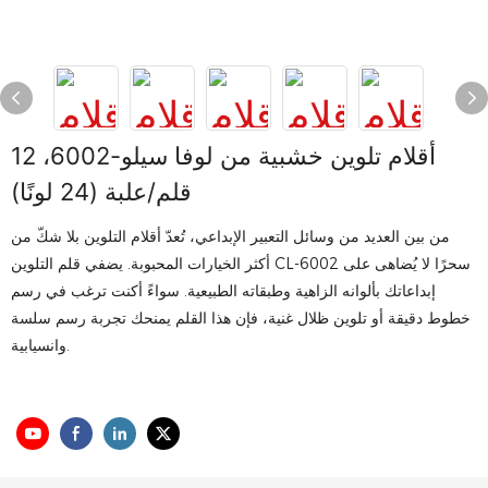
أقلام تلوين خشبية من لوفا سيلو-6002، 12
قلم/علبة (24 لونًا)
من بين العديد من وسائل التعبير الإبداعي، تُعدّ أقلام التلوين بلا شكّ من
أكثر الخيارات المحبوبة. يضفي قلم التلوين CL-6002 سحرًا لا يُضاهى على
إبداعاتك بألوانه الزاهية وطبقاته الطبيعية. سواءً أكنت ترغب في رسم
خطوط دقيقة أو تلوين ظلال غنية، فإن هذا القلم يمنحك تجربة رسم سلسة
وانسيابية.