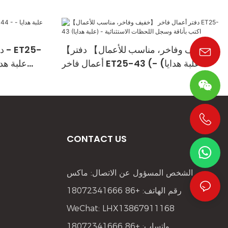
【خفيف وفاخر، مناسب للأعمال】 دفتر
دف
أعمال فاخر ET25-43 (علبة هدايا) -
اكتب بأناقة وسجل اللحظات الاستثنائية
+86 19533952021
CONTACT US
الشخص المسؤول عن الاتصال: ماكس
رقم الهاتف: +86 18072341666
WeChat: LHX13867911168
واتساب: +86 18072341666