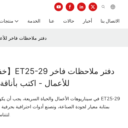
الاتصال بنا
أخبار
حالات
عنا
الخدمة
منتجات 
【خفيف وفخم، يشبه الأعمال】ET25-29 دف
للأعمال - اكتب بأناقة
في سيناريوهات الأعمال والحياة السريعة، يجب أن يكون كل س
بمثابة معيار لجودة الصناعة، وتصنع أدوات احترافية بحرفية
لتتناسب بشكل كامل مع عمق احتياجات مكان العمل.