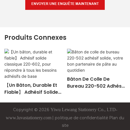
ENVOYER UNE ENQUÊTE MAINTENANT
Produits Connexes
Bâton De Colle De
【Un Bâton, Durable Et
Bureau 220-502 Adhésif
Fiable】 Adhésif Solide
Solide, Votre Bon
Classique 220-602, Pour
Partenaire De Pâte Au
Répondre À Tous Les
Quotidien
Copyright © 2026
Yiwu
Lewang
Stationery Co., LTD-
Besoins Adhésifs De
www.luvastationery.com
|
politique de confidentialité
Plan du
Base
site