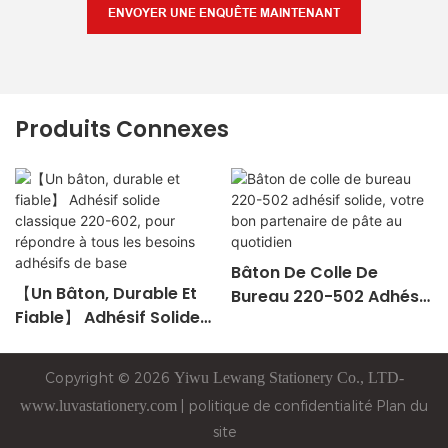
ENVOYER UNE ENQUÊTE MAINTENANT
Produits Connexes
Bâton De Colle De
【Un Bâton, Durable Et
Bureau 220-502 Adhésif
Fiable】 Adhésif Solide
Solide, Votre Bon
Classique 220-602, Pour
Partenaire De Pâte Au
Répondre À Tous Les
Quotidien
Copyright © 2026
Yiwu
Lewang
Stationery Co., LTD-
Besoins Adhésifs De
www.luvastationery.com
|
politique de confidentialité
Plan du
Base
site