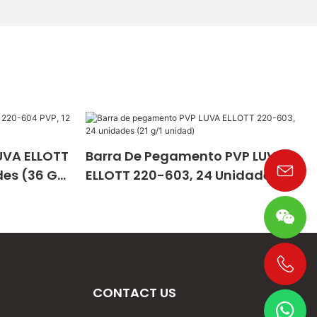
UVA ELLOTT
Barra De Pegamento PVP LUVA
es (36 G/1
ELLOTT 220-603, 24 Unidades (21
G/1 Unidad)
+86 19533952021
CONTACT US