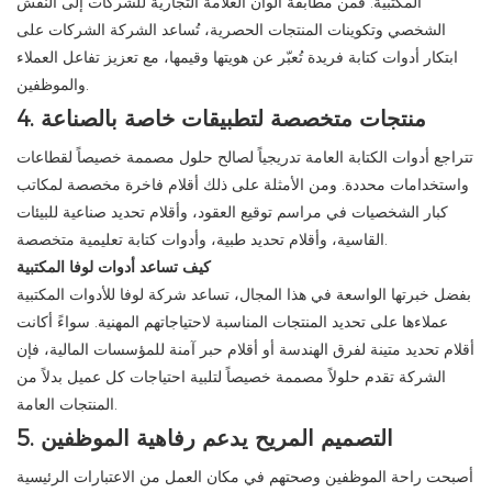
المكتبية. فمن مطابقة ألوان العلامة التجارية للشركات إلى النقش
الشخصي وتكوينات المنتجات الحصرية، تُساعد الشركة الشركات على
ابتكار أدوات كتابة فريدة تُعبّر عن هويتها وقيمها، مع تعزيز تفاعل العملاء
والموظفين.
4. منتجات متخصصة لتطبيقات خاصة بالصناعة
تتراجع أدوات الكتابة العامة تدريجياً لصالح حلول مصممة خصيصاً لقطاعات
واستخدامات محددة. ومن الأمثلة على ذلك أقلام فاخرة مخصصة لمكاتب
كبار الشخصيات في مراسم توقيع العقود، وأقلام تحديد صناعية للبيئات
القاسية، وأقلام تحديد طبية، وأدوات كتابة تعليمية متخصصة.
كيف تساعد أدوات لوفا المكتبية
بفضل خبرتها الواسعة في هذا المجال، تساعد شركة لوفا للأدوات المكتبية
عملاءها على تحديد المنتجات المناسبة لاحتياجاتهم المهنية. سواءً أكانت
أقلام تحديد متينة لفرق الهندسة أو أقلام حبر آمنة للمؤسسات المالية، فإن
الشركة تقدم حلولاً مصممة خصيصاً لتلبية احتياجات كل عميل بدلاً من
المنتجات العامة.
5. التصميم المريح يدعم رفاهية الموظفين
أصبحت راحة الموظفين وصحتهم في مكان العمل من الاعتبارات الرئيسية