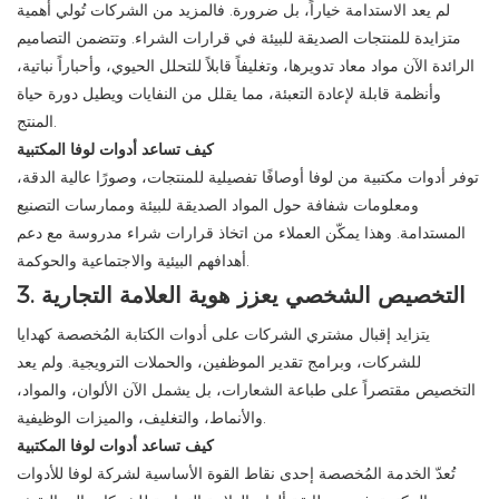
لم يعد الاستدامة خياراً، بل ضرورة. فالمزيد من الشركات تُولي أهمية
متزايدة للمنتجات الصديقة للبيئة في قرارات الشراء. وتتضمن التصاميم
الرائدة الآن مواد معاد تدويرها، وتغليفاً قابلاً للتحلل الحيوي، وأحباراً نباتية،
وأنظمة قابلة لإعادة التعبئة، مما يقلل من النفايات ويطيل دورة حياة
المنتج.
كيف تساعد أدوات لوفا المكتبية
توفر أدوات مكتبية من لوفا أوصافًا تفصيلية للمنتجات، وصورًا عالية الدقة،
ومعلومات شفافة حول المواد الصديقة للبيئة وممارسات التصنيع
المستدامة. وهذا يمكّن العملاء من اتخاذ قرارات شراء مدروسة مع دعم
أهدافهم البيئية والاجتماعية والحوكمة.
3. التخصيص الشخصي يعزز هوية العلامة التجارية
يتزايد إقبال مشتري الشركات على أدوات الكتابة المُخصصة كهدايا
للشركات، وبرامج تقدير الموظفين، والحملات الترويجية. ولم يعد
التخصيص مقتصراً على طباعة الشعارات، بل يشمل الآن الألوان، والمواد،
والأنماط، والتغليف، والميزات الوظيفية.
كيف تساعد أدوات لوفا المكتبية
تُعدّ الخدمة المُخصصة إحدى نقاط القوة الأساسية لشركة لوفا للأدوات