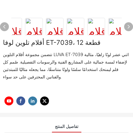
أقلام تلوين لوفا ET-7039، 12 قطعة
تتضمن مجموعة أقلام التلوين LUVA ET-7039 اثني عشر لونًا زاهيًا، مثالية
لإضفاء لمسة جمالية على المشاريع الفنية والرسومات التفصيلية. صُمم كل
قلم ليمنحك استخدامًا سلسًا ولونًا متناسقًا، مما يجعله مثاليًا للمبتدئين
والفنانين المحترفين على حد سواء.
تفاصيل المنتج