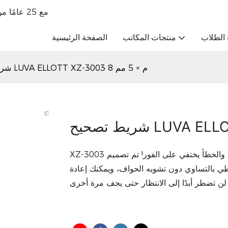
تاجر جملة للقرطاسية الراقية OBM مع 25 عامًا من الخبرة في التجارة الخارجية
الطلاب
منتجات المكاتب
الصفحة الرئيسية
شريط تصحيح LUVA ELLOTT XZ-3003 8 م × 5 مم
XZ-3003 الرجل الخفي في عالم شريط التصحيح - ضربة واحدة والخطأ يختفي على الفور! تم تصميم XZ-3003
ي بالتساوي دون تشويه الحواف، ويمكنك إعادة