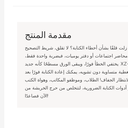
مقدمة المنتج
ت قلقًا بشأن أخطاء الكتابة؟ لا تقلق، شريط التصحيح XZ-3003 هو "دواء
أو محاضر اجتماعات أو دفتر يوميات، فبضربة واحدة فقط،
يختفي الخطأ فورًا، ويبقى الورق مسطحًا كأنه جديد. XZ-3003، تصميم أسطوانة عالي
ة متساوية دون تشويه، يمكنك إعادة الكتابة فورًا بعد
انتظار الجفاف! الطلاب، وموظفو المكاتب، وهواة الكتب
و أدوات الكتابة الضرورية، لتتخلص من حرج الخربشة من
الآن فصاعدًا!