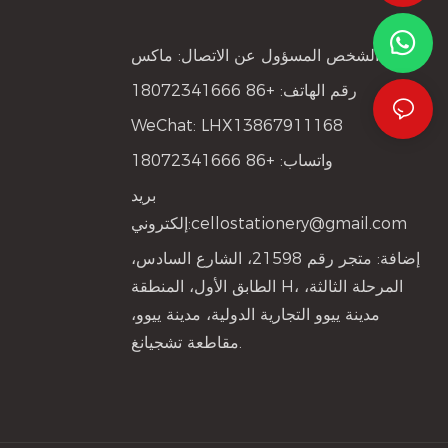
الشخص المسؤول عن الاتصال: ماكس
رقم الهاتف: +86 18072341666
WeChat: LHX13867911168
واتساب: +86 18072341666
بريد
cellostationery@gmail.com
إلكتروني:
إضافة: متجر رقم 21598، الشارع السادس،
الطابق الأول، المنطقة H، المرحلة الثالثة،
مدينة ييوو التجارية الدولية، مدينة ييوو،
مقاطعة تشجيانغ.