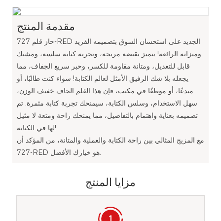
مقدمة المنتج
حاز قلم 727-RED الجديد على استحسان السوق بتصميمه الفريد
وميزاته الرائعة! يتميز بقبضة مريحة، وتجربة كتابة سلسة، ومشبك
قابل للتعديل، ومتانة مقاومة للكسر، وحبر سريع الجفاف، مما
يجعله بلا شك الرفيق الأمثل لعالم الكتابة! سواء كنت طالبًا، أو
مبدعًا، أو موظفًا في مكتب، فإن هذا القلم الجاف خفيف الوزن،
سهل الاستخدام، وسلس الكتابة، سيمنحك تجربة كتابة مثمرة. تم
تصميمه بعناية واهتمام بالتفاصيل، مما يمنحك راحة ومتعة لا مثيل
لها في الكتابة!
مع المزيج المثالي بين راحة الكتابة والعملية والمتانة، من المؤكد أن
727-RED هو خيارك الأفضل.
مزايا المنتج