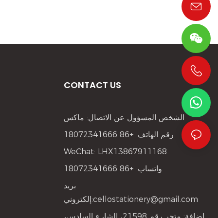
CONTACT US
+86 19533952021
الشخص المسؤول عن الاتصال: ماكس
رقم الهاتف: +86 18072341666
WeChat: LHX13867911168
واتساب: +86 18072341666
بريد
cellostationery@gmail.com
إلكتروني:
إضافة: متجر رقم 21598، الشارع السادس،