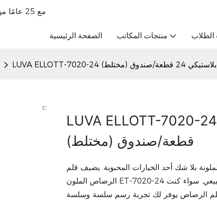
تاجر جملة للقرطاسية الراقية OBM مع 25 عامًا من الخبرة في التجارة الخارجية
الطلاب
منتجات المكاتب
الصفحة الرئيسية
 24 قطعة/صندوق (مختلط)
LUVA ELLOTT-7020- قلم رصاص ملون بلاستيكي 24
قطعة/صندوق (مختلط)
ملونة بلا شك أحد الخيارات المحبوبة. يضيف قلم
الرصاص الملون ET-7020-24 سحرًا لا نهائيًا إلى إبداعاتك بألوانه النابضة بالحياة وتراكبه الطبيعي. سواء كنت