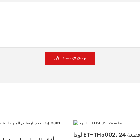
إرسال الاستفسار الآن
وفا ET-TH5002، 24 قطعة
أقلام الرصاص الملونة الب