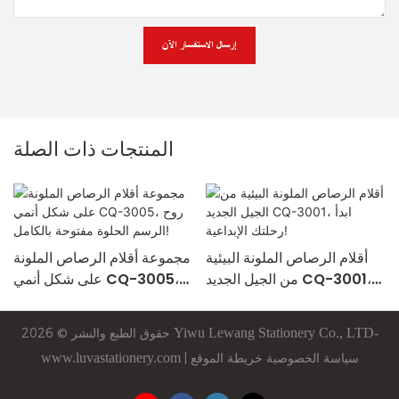
إرسال الاستفسار الآن
المنتجات ذات الصلة
أقلام الرصاص الملونة البيئية
مجموعة أقلام الرصاص الملونة
من الجيل الجديد CQ-3001،
على شكل أنمي CQ-3005،
ابدأ رحلتك الإبداعية!
روح الرسم الحلوة مفتوحة
بالكامل!
Stationery Co., LTD-
Lewang
Yiwu
حقوق الطبع والنشر © 2026
سياسة الخصوصية
خريطة الموقع
|
www.luvastationery.com