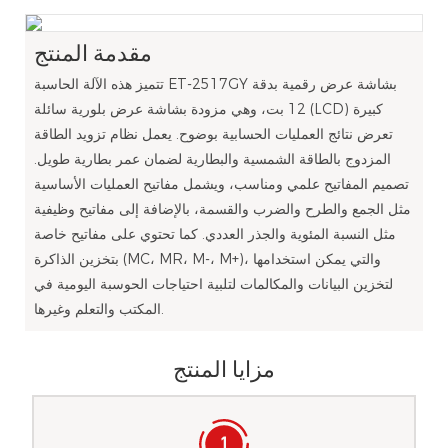
مقدمة المنتج
تتميز هذه الآلة الحاسبة ET-2517GY بشاشة عرض رقمية بدقة
12 بت، وهي مزودة بشاشة عرض بلورية سائلة (LCD) كبيرة
تعرض نتائج العمليات الحسابية بوضوح. يعمل نظام تزويد الطاقة
المزدوج بالطاقة الشمسية والبطارية لضمان عمر بطارية طويل.
تصميم المفاتيح علمي ومناسب، ويشمل مفاتيح العمليات الأساسية
مثل الجمع والطرح والضرب والقسمة، بالإضافة إلى مفاتيح وظيفية
مثل النسبة المئوية والجذر العددي. كما تحتوي على مفاتيح خاصة
بتخزين الذاكرة (MC، MR، M-، M+)، والتي يمكن استخدامها
لتخزين البيانات والمكالمات لتلبية احتياجات الحوسبة اليومية في
المكتب والتعلم وغيرها.
مزايا المنتج