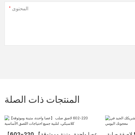
المحتوى
المنتجات ذات الصلة
عصا غراء المكتب 220-502 لاصقة صلبة،
【عصا واحدة، متينة وموثوقة】 220-602