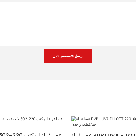
إرسال الاستفسار الآن
عصا غراء PVP LUVA ELLOTT 220-