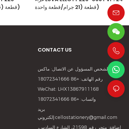
قطعة (21 جرام/قطعة واحدة)
604، 12 قطعة (36 جم/قطعة واحدة)
CONTACT US
+86 19533952021
الشخص المسؤول عن الاتصال: ماكس
رقم الهاتف: +86 18072341666
WeChat: LHX13867911168
واتساب: +86 18072341666
بريد
cellostationery@gmail.com
إلكتروني:
إضافة: متجر رقم 21598، الشارع السادس،