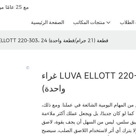
تاجر جملة للقرطاسية الراقية OBM مع 25 عامًا من الخبرة في التجارة الخارجية
الطلاب
منتجات المكاتب
الصفحة الرئيسية
غراء LUVA ELLOTT 220-303، 24 قطعة (21 جرام/قطعة واحدة)
غراء LUVA ELLOTT 220-303، 24 قطعة (21 جرام/قطعة
واحدة)
من المهام اليومية الشائعة في عملنا. ومع ذلك،
ما لو كان جديدًا، بل ويجعل عملك أكثر ملاءمة
وي 220-303 بطيء الجفاف، تطبيق سلس، ليس من السهل أن يجف بقوة، لاصق
لا يترك أي أثر لاستخدام اللاصق الصلب، سيصبح