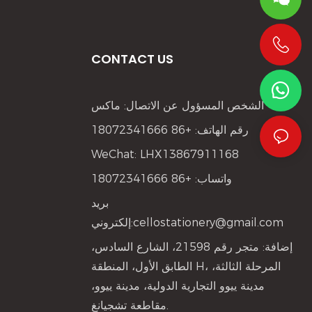
CONTACT US
+86 19533952021
الشخص المسؤول عن الاتصال: ماكس
رقم الهاتف: +86 18072341666
WeChat: LHX13867911168
واتساب: +86 18072341666
بريد
cellostationery@gmail.com
إلكتروني:
إضافة: متجر رقم 21598، الشارع السادس،
الطابق الأول، المنطقة H، المرحلة الثالثة،
مدينة ييوو التجارية الدولية، مدينة ييوو،
مقاطعة تشجيانغ.