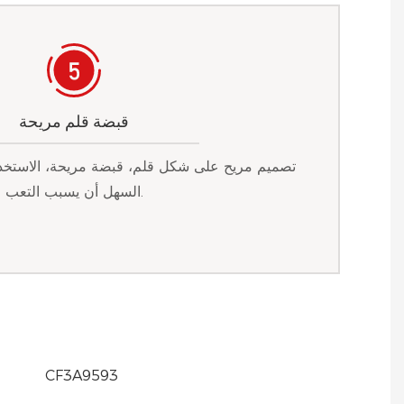
قبضة قلم مريحة
تصميم مريح على شكل قلم، قبضة مريحة، الاستخد
السهل أن يسبب التعب.