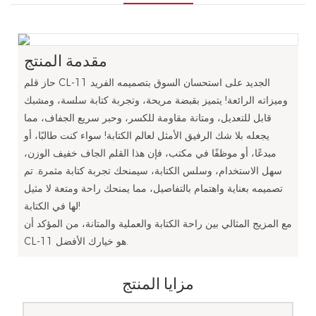
مقدمة المنتج
حاز قلم CL-11 الجديد على استحسان السوق بتصميمه الفريد
وميزاته الرائعة! يتميز بقبضة مريحة، وتجربة كتابة سلسة، ومشبك
قابل للتعديل، ومتانة مقاومة للكسر، وحبر سريع الجفاف، مما
يجعله بلا شك الرفيق الأمثل لعالم الكتابة! سواء كنت طالبًا، أو
مبدعًا، أو موظفًا في مكتب، فإن هذا القلم الجاف خفيف الوزن،
سهل الاستخدام، وسلس الكتابة، سيمنحك تجربة كتابة مثمرة. تم
تصميمه بعناية واهتمام بالتفاصيل، مما يمنحك راحة ومتعة لا مثيل
لها في الكتابة!
مع المزيج المثالي بين راحة الكتابة والعملية والمتانة، من المؤكد أن
CL-11 هو خيارك الأفضل.
مزايا المنتج