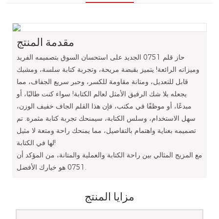
مقدمة المنتج
حاز قلم 0751 الجديد على استحسان السوق بتصميمه الفريد
وميزاته الرائعة! يتميز بقبضة مريحة، وتجربة كتابة سلسة، ومشبك
قابل للتعديل، ومتانة مقاومة للكسر، وحبر سريع الجفاف، مما
يجعله بلا شك الرفيق الأمثل لعالم الكتابة! سواء كنت طالبًا، أو
مبدعًا، أو موظفًا في مكتب، فإن هذا القلم الجاف خفيف الوزن،
سهل الاستخدام، وسلس الكتابة، سيمنحك تجربة كتابة مثمرة. تم
تصميمه بعناية واهتمام بالتفاصيل، مما يمنحك راحة ومتعة لا مثيل
لها في الكتابة!
مع المزيج المثالي بين راحة الكتابة والعملية والمتانة، من المؤكد أن
0751 هو خيارك الأفضل.
مزايا المنتج