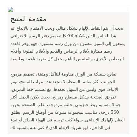
مقدمة المنتج
يجب أن يتم التقاط الإلهام بشكل مثالي ويجب الاهتمام بالإبداع. تم
تصميم دفتر الرسم الاحترافي BZ004-A4 هذا للفنانين الذين
يسعون إلى التميز. مصنوع من ورق رسم مستورد، فهو يوفر قاعدة
رسم ممتازة لأقلام الرصاص والفحم والأقلام الملونة وأقلام
الرصاص الأخرى، والملمس الناعم يجعل كل ضربة ناعمة وطبيعية.
نماذج سميكة من الورق مقاومة للتآكل ومتينة، تصميم مزدوج
الجوانب أكثر متانة، الممحاة لا تتجعد عدة مرات للمسح، توتر
الألياف قوي وليس من السهل تجعدها. مع تصميم خط التمزيق،
تمزيق الصفحة بشكل مسطح ومريح، بحيث يكون العمل أكثر
جمالا. تصميم ربط حلزوني بحلقة مزدوجة، تقلب الصفحة بحرية
360 درجة، مناسب لمجموعة متنوعة من أوضاع الرسم، يطلق
العنان لإلهامك الإبداعي. سواء كنت ترسم في الهواء الطلق أو تبدع
في الداخل، فهو شريك الإلهام الذي لا غنى عنه بالنسبة لك